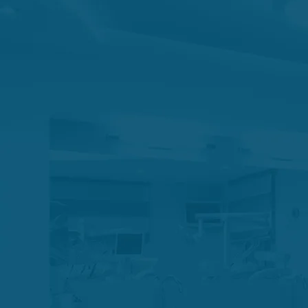
Odontología
Cons
Ver más
Estética d
Carillas dentales Blan
Odontología
Cons
Ver más
Ver más