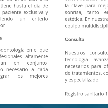
la clave para mej
tiene hasta el día de
 paciente exclusiva y
sonrisa, tanto 
uiendo un criterio
estética. En nuestr
dor
equipo multidiscipl
a
Consulta
dontología en el que
Nuestros consult
fesionales altamente
tecnología avan
bajan en conjunto
necesarios para of
po necesario a cada
de tratamientos, c
ograr los mejores
y especializado.
Registro sanitario 1