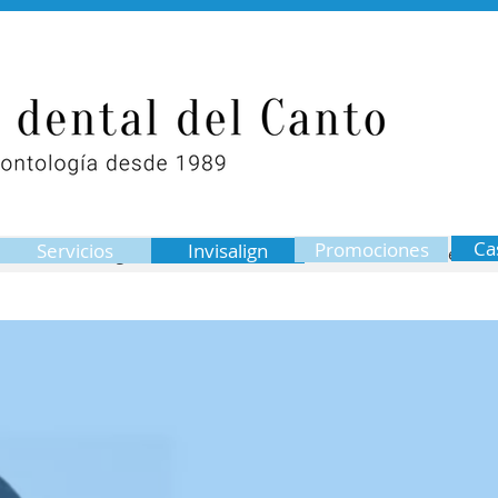
Ca
Promociones
Servicios
Invisalign
Invisalign
Promociones
Casos reales