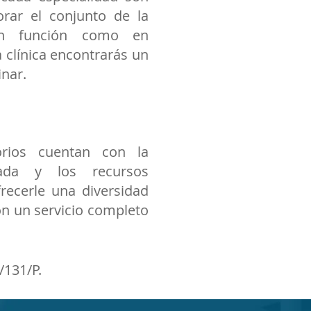
orar el conjunto de la
en función como en
a clínica encontrarás un
inar.
orios cuentan con la
zada y los recursos
recerle una diversidad
on un servicio completo
/131/P.