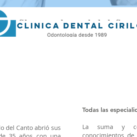
CONTACTA AQUI
CLINICA DENTAL cIRI
YOUR SMI
E DESIGN
Todas las especial
La suma y co
ilo del Canto abrió sus
conocimientos de 
de 35 años con una